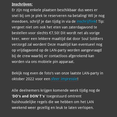
Inschrijven:
Er zijn nog enkele plaatsen beschikbaar dus wees er
snel bij om je plek te reserveren na betaling! Wil je nog
meedoen, schrijf je dan tijdig in via de
inschrijflink
! Tip:
vergeet niet om ook het eten van zaterdagavond te
bestellen voor slechts €7,50! Dit wordt net als vorige
keer, weer een lekkere maaltijd dat door Soul Soldiers
verzorgd zal worden! Deze maaltijd kan eventueel nog
op vrijdagavond op de LAN-party worden aangevraagd
bij de crew waarbij er contactloos afgerekend kan
worden via ons mobiele pin apparaat.
Bekijk nog even de foto's van onze laatste LAN-party in
oktober 2022 voor een
sfeer impressie
!
Alle deelnemers krijgen komende week tijdig nog de
'
DO's and DON'T's
' toegestuurd omtrent
huishoudelijke regels die we hebben om het LAN
weekend weer gezellig en leuk te laten verlopen.