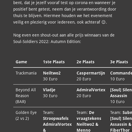
bent, dat je jezelf vooraf test op corona en wanneer je
positief bent getest, neem dan je verantwoording door
thuis te blijven. Hiermee houden we het evenement
veilig en plezierig voor iedereen, ook achteraf 😉.
Nog even een shout-out aan alle prijs winnaars van de
Soul-Soldiers 2022: Autumn Edition:
Game
1ste Plaats
2e Plaats
3e Plaats
Trackmania
Neiltwo2
Caspermartijn
Commande
30 Euro
20 Euro
10 Euro
Beyond All
Vladje
AdmiralVortex
[Soul] Silen
Reason
30 Euro
20 Euro
Assassin
(BAR)
10 Euro
Golden Eye
Team:
Team:
De
Team:
Sub
(2 vs 2)
Stroopwafels
vraagtekens
[Soul] Silen
AdmiralVortex
Neiltwo2 &
Assassin &
&
Menno
FiberThor