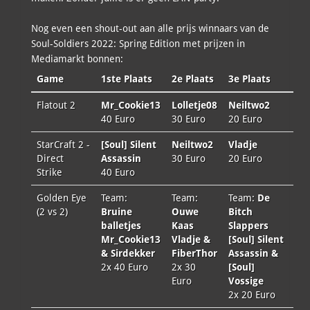
Nog even een shout-out aan alle prijs winnaars van de
Soul-Soldiers 2022: Spring Edition met prijzen in
Mediamarkt bonnen:
Game
1ste Plaats
2e Plaats
3e Plaats
Flatout 2
Mr_Cookie13
Lolletje08
Neiltwo2
40 Euro
30 Euro
20 Euro
StarCraft 2 -
[Soul] Silent
Neiltwo2
Vladje
Direct
Assassin
30 Euro
20 Euro
Strike
40 Euro
Golden Eye
Team:
Team:
Team:
De
(2 vs 2)
Bruine
Ouwe
Bitch
balletjes
Kaas
Slappers
Mr_Cookie13
Vladje &
[Soul] Silent
& Sirdekker
FiberThor
Assassin &
2x 40 Euro
2x 30
[Soul]
Euro
Vossige
2x 20 Euro