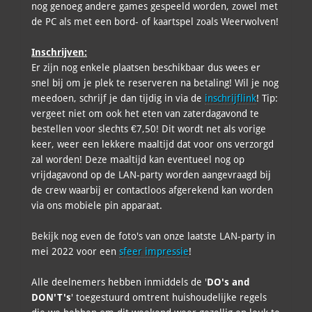
nog genoeg andere games gespeeld worden, zowel met
de PC als met een bord- of kaartspel zoals Weerwolven!
Inschrijven:
Er zijn nog enkele plaatsen beschikbaar dus wees er
snel bij om je plek te reserveren na betaling! Wil je nog
meedoen, schrijf je dan tijdig in via de
inschrijflink
! Tip:
vergeet niet om ook het eten van zaterdagavond te
bestellen voor slechts €7,50! Dit wordt net als vorige
keer, weer een lekkere maaltijd dat voor ons verzorgd
zal worden! Deze maaltijd kan eventueel nog op
vrijdagavond op de LAN-party worden aangevraagd bij
de crew waarbij er contactloos afgerekend kan worden
via ons mobiele pin apparaat.
Bekijk nog even de foto's van onze laatste LAN-party in
mei 2022 voor een
sfeer impressie
!
Alle deelnemers hebben inmiddels de '
DO's and
DON'T's
' toegestuurd omtrent huishoudelijke regels