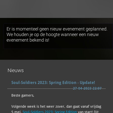
Er is momenteel geen nieuw evenement geplanned.
We houden je op de hoogte wanneer een nieuw
evenement bekend is!
Nieuws
Soul-Soldiers 2023: Spring Edition - Update!
27-04-2023 22:07
Beste gamers,
Volgende week is het weer zover, dan gaat vanaf vrijdag
5 mei,
Soul-Soldiers 2023: Spring Edition
van start! Dit